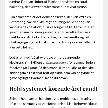
næring. Det kan i løbet af få måneder skabe en total
blokering, der kræver professionelt udstyr at fjerne.
Om sommeren er det derimod tørken, der kan være en
udfordring. Når det ikke regner i længere perioder, kan
vandlåsene i de afløb, du ikke bruger så tit, tørre ud. Det
giver fri bane for kloakgasserne, som herefter kan sive
direkte op i din bolig. Det er her, den velkendte og ret
ubehagelige lugt af kloak ofte opstår i bryggerset eller på
gæstetoilettet.
Det er en god idé at overveje en
forebyggende
kloakrensning i Hillerød
, før sommerferien
for alvor går i gang. På den måde sikrer du dig, at der ikke
sidder gamle rester af fedt og skidt, som kan begynde at
gære og lugte i varmen, mens du er væk.
Hold systemet kørende året rundt
Selvom hver sæson har sine egne problemer, er løsningen
ofte den samme: god vedligeholdelse. Man behøver ikke at