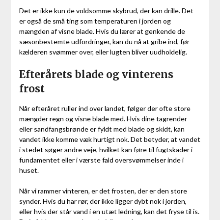
Det er ikke kun de voldsomme skybrud, der kan drille. Det
er også de små ting som temperaturen i jorden og
mængden af visne blade. Hvis du lærer at genkende de
sæsonbestemte udfordringer, kan du nå at gribe ind, før
kælderen svømmer over, eller lugten bliver uudholdelig.
Efterårets blade og vinterens
frost
Når efteråret ruller ind over landet, følger der ofte store
mængder regn og visne blade med. Hvis dine tagrender
eller sandfangsbrønde er fyldt med blade og skidt, kan
vandet ikke komme væk hurtigt nok. Det betyder, at vandet
i stedet søger andre veje, hvilket kan føre til fugtskader i
fundamentet eller i værste fald oversvømmelser inde i
huset.
Når vi rammer vinteren, er det frosten, der er den store
synder. Hvis du har rør, der ikke ligger dybt nok i jorden,
eller hvis der står vand i en utæt ledning, kan det fryse til is.