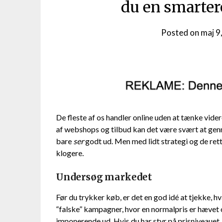
du en smarter
Posted on
maj 9
De fleste af os handler online uden at tænke vid
af webshops og tilbud kan det være svært at genn
bare
ser
godt ud. Men med lidt strategi og de ret
klogere.
Undersøg markedet
Før du trykker køb, er det en god idé at tjekke,
“falske” kampagner, hvor en normalpris er hævet o
imponerende ud. Hvis du har styr på prisniveauet, b