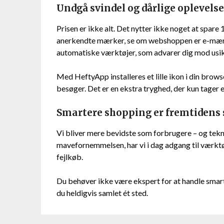
Undgå svindel og dårlige oplevelse
Prisen er ikke alt. Det nytter ikke noget at spare 1
anerkendte mærker, se om webshoppen er e-mærke
automatiske værktøjer, som advarer dig mod usikr
Med HeftyApp installeres et lille ikon i din brows
besøger. Det er en ekstra tryghed, der kun tager 
Smartere shopping er fremtidens
Vi bliver mere bevidste som forbrugere – og tekn
mavefornemmelsen, har vi i dag adgang til værktøj
fejlkøb.
Du behøver ikke være ekspert for at handle smart
du heldigvis samlet ét sted.