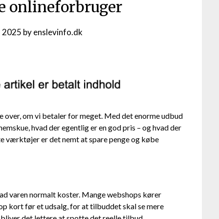
e onlineforbruger
, 2025
by
enslevinfo.dk
ere over, om vi betaler for meget. Med det enorme udbud
emskue, hvad der egentlig er en god pris – og hvad der
te værktøjer er det nemt at spare penge og købe
 hvad varen normalt koster. Mange webshops kører
p kort før et udsalg, for at tilbuddet skal se mere
liver det lettere at spotte det reelle tilbud.