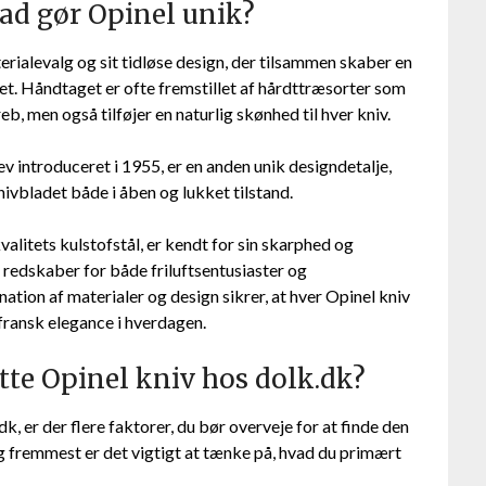
ad gør Opinel unik?
erialevalg og sit tidløse design, der tilsammen skaber en
et. Håndtaget er ofte fremstillet af hårdttræsorter som
b, men også tilføjer en naturlig skønhed til hver kniv.
 introduceret i 1955, er en anden unik designdetalje,
nivbladet både i åben og lukket tilstand.
jkvalitets kulstofstål, er kendt for sin skarphed og
e redskaber for både friluftsentusiaster og
ion af materialer og design sikrer, at hver Opinel kniv
 fransk elegance i hverdagen.
te Opinel kniv hos dolk.dk?
k, er der flere faktorer, du bør overveje for at finde den
og fremmest er det vigtigt at tænke på, hvad du primært