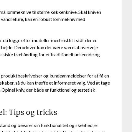
a små lommeknive til større køkkenknive. Skal kniven
er vandreture, kan en robust lommekniv med
 du kigge efter modeller med rustfrit stål, der er
rbejde. Derudover kan det være værd at overveje
assiske træhåndtag for et traditionelt udseende og
 produktbeskrivelser og kundeanmeldelser for at få en
skaber, så du kan træffe et informeret valg. Ved at tage
n Opinel kniv, der både er funktionel og æstetisk
l: Tips og tricks
l stand og bevarer sin funktionalitet og skønhed, er