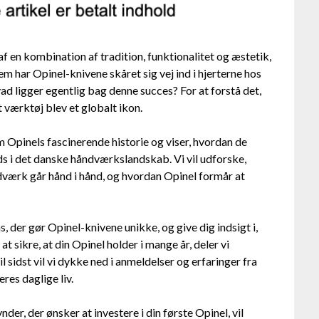
 af en kombination af tradition, funktionalitet og æstetik,
em har Opinel-knivene skåret sig vej ind i hjerterne hos
d ligger egentlig bag denne succes? For at forstå det,
 værktøj blev et globalt ikon.
m Opinels fascinerende historie og viser, hvordan de
ads i det danske håndværkslandskab. Vi vil udforske,
værk går hånd i hånd, og hvordan Opinel formår at
, der gør Opinel-knivene unikke, og give dig indsigt i,
t sikre, at din Opinel holder i mange år, deler vi
il sidst vil vi dykke ned i anmeldelser og erfaringer fra
eres daglige liv.
der, der ønsker at investere i din første Opinel, vil