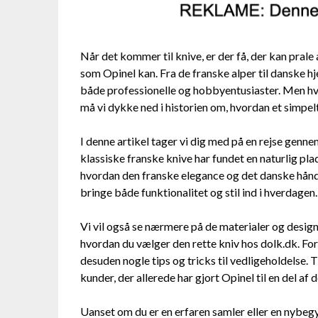
Når det kommer til knive, er der få, der kan prale
som Opinel kan. Fra de franske alper til danske hj
både professionelle og hobbyentusiaster. Men hva
må vi dykke ned i historien om, hvordan et simpelt
I denne artikel tager vi dig med på en rejse genne
klassiske franske knive har fundet en naturlig pl
hvordan den franske elegance og det danske hånd
bringe både funktionalitet og stil ind i hverdagen.
Vi vil også se nærmere på de materialer og designs
hvordan du vælger den rette kniv hos dolk.dk. For a
desuden nogle tips og tricks til vedligeholdelse. T
kunder, der allerede har gjort Opinel til en del af d
Uanset om du er en erfaren samler eller en nybegyn