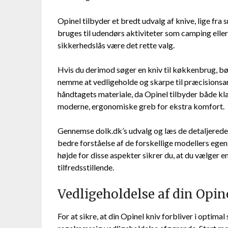
Opinel tilbyder et bredt udvalg af knive, lige fr
bruges til udendørs aktiviteter som camping ell
sikkerhedslås være det rette valg.
Hvis du derimod søger en kniv til køkkenbrug, bør
nemme at vedligeholde og skarpe til præcisionsa
håndtagets materiale, da Opinel tilbyder både kl
moderne, ergonomiske greb for ekstra komfort.
Gennemse dolk.dk’s udvalg og læs de detaljerede
bedre forståelse af de forskellige modellers egen
højde for disse aspekter sikrer du, at du vælger e
tilfredsstillende.
Vedligeholdelse af din Opine
For at sikre, at din Opinel kniv forbliver i optima