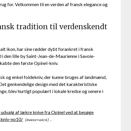
brug for. Velkommen til en verden af fransk elegance og
ansk tradition til verdenskendt
lt ikon, har sine rødder dybt forankret i fransk
i den lille by Saint-Jean-de-Maurienne i Savoie-
skabte den første Opinel-kniv.
tisk og enkel foldekniv, der kunne bruges af landmænd,
 Det genkendelige design med det karakteristiske
ge, blev hurtigt populært i lokale kredse og senere i
udvalg af lækre knive fra Opinel ved at besøge
skniv-no10/
.