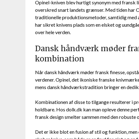
Opinel-kniven blev hurtigt synonym med fransk liv
overskred snart landets grænser. Med tiden har 
traditionelle produktionsmetoder, samtidig med a
har sikret knivens plads som en elsket og uundgåe
over hele verden.
Dansk håndværk møder fran
kombination
Når dansk håndværk møder fransk finesse, opstår
verdener. Opinel, det ikoniske franske knivmærke, 
mens dansk håndværkstradition bringer en dedikat
Kombinationen af disse to tilgange resulterer i pr
holdbare. Hos dolk.dk kan man opleve denne perfe
fransk design smelter sammen med den robuste og
Det er ikke blot en fusion af stil og funktion, me