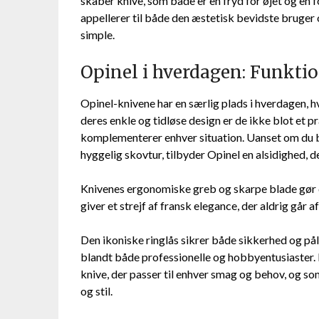
skaber knive, som både er en fryd for øjet og en
appellerer til både den æstetisk bevidste bruger 
simple.
Opinel i hverdagen: Funktion
Opinel-knivene har en særlig plads i hverdagen, hv
deres enkle og tidløse design er de ikke blot et pr
komplementerer enhver situation. Uanset om du bef
hyggelig skovtur, tilbyder Opinel en alsidighed, de
Knivenes ergonomiske greb og skarpe blade gør
giver et strejf af fransk elegance, der aldrig går 
Den ikoniske ringlås sikrer både sikkerhed og påli
blandt både professionelle og hobbyentusiaster. 
knive, der passer til enhver smag og behov, og so
og stil.