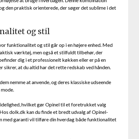
 fornøjelse at bruge i hverdagen. Denne kombination
og den praktisk orienterede, der søger det sublime i det
alitet og stil
or funktionalitet og stil går op i en højere enhed. Med
aktisk værktøj, men også et stilfuldt tilbehør, der
inder dig i et professionelt køkken eller er på en
r sikrer, at du altid har det rette redskab ved hånden.
 dem nemme at anvende, og deres klassiske udseende
af mode.
delighed, hvilket gør Opinel til et foretrukket valg
Hos dolk.dk kan du finde et bredt udvalg af Opinel-
m med garanti vil tilføre din hverdag både funktionalitet