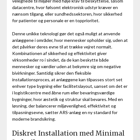
velegnede til miljøer med høje krav til beskyttelse, såsom
datacentre, hvor følsomt elektronisk udstyr kræver en
nænsom tilgang, eller sundhedssektoren, hvor sikkerhed
for patienter og personale er en topprioritet.
Denne unikke teknologi gør det også muligt at anvende
anlæggene i områder, hvor mennesker opholder sig, uden at
det påvirker deres evne til at trække vejret normalt.
Kombinationen af sikkerhed og effektivitet giver
virksomheder ro i sindet, da de kan beskytte både
mennesker og værdier uden at bekymre sig om negative
bivirkninger. Samtidig sikrer den fleksible
installationsproces, at anlæggene kan tilpasses stort set
enhver type bygning eller facilitetslayout, uanset om det er
i logistikcentre med åbne rum eller bevaringsværdige
bygninger, hvor æstetik og struktur skal bevares. Med en
løsning, der balancerer miljøvenlighed, effektivitet og
tilpasningsevne, sætter ARS-anlæg en ny standard for
moderne brandsikring.
Diskret Installation med Minimal