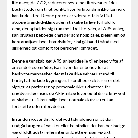
lille mængde CO2, reducerer systemet iltniveauet i det
beskyttede rum til et punkt, hvor forbrænding ikke længere
kan finde sted. Denne proces er yderst effektiv til at
stoppe brandudvikling uden at skabe farlige forhold for
dem, der opholder sig i rummet. Det betyder, at ARS-anlæg
kan bruges i beboede områder som hospitaler, plejehjem og
kontormiljøer, hvor brandsikring skal gå hånd i hånd med
sikkerhed og komfort for personer i området.
Denne egenskab gør ARS-anlæg ideelle til en bred vifte af
anvendelsesområder, især hvor der er behov for at
beskytte mennesker, der måske ikke selv er i stand til
hurtigt at forlade bygningen. I sundhedssektoren er det
vigtigt, at patienter og personale ikke udsættes for
unødvendige risici, og ARS-anlæg lever op til disse krav ved
at skabe et sikkert miljø, hvor normale aktiviteter kan
fortsætte uden afbrydelser.
En anden væsentlig fordel ved teknologien er, at den
undgår brugen af væsker eller kemikalier, der kan beskadige
værdifuldt udstyr eller interiør. Dette er især vigtigt i