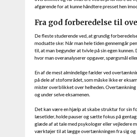
afgørende for at kunne håndtere presset hen im
Fra god forberedelse til o
De fleste studerende ved, at grundig forberedelse 
modsatte ske: Når man hele tiden gennemgår pens
til, at man begynder at tvivle på sin egen kunnen.
hvor man overanalyserer opgaver, spørgsmål elle
En af de mest almindelige fælder ved overtænkni
på dele af stofområdet, som måske ikke er eksamen
mister overblikket over helheden. Overtænkning 
og under selve eksamenen.
Det kan være en hjælp at skabe struktur for sin 
læsetider, holde pauser og sætte fokus på gentage
glæde af at tale med psykologer eller vejledere m
værktøjer til at lægge overtænkningen fra sig og 