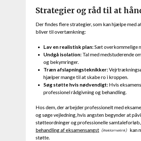
Strategier og råd til at h
Der findes flere strategier, som kan hjælpe med
bliver til overtænkning:
Lav en realistisk plan:
Sæt overkommelige mål 
Undgå isolation:
Tal med medstuderende om p
og bekymringer.
Træn afslapningsteknikker:
Vejrtrækningsøv
hjælper mange til at skabe ro i kroppen.
Søg støtte hvis nødvendigt:
Hvis eksamensa
professionel rådgivning og behandling.
Hos dem, der arbejder professionelt med eksamen
og søge vejledning, hvis angsten begynder at påv
støtteordninger og professionelle samtaleforløb
behandling af eksamensangst
kan m
støtte.