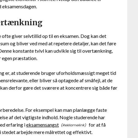
od eksamensdagen.
vertænkning
ofte giver selvtillid op til en eksamen. Dog kan det
um og bliver ved med at repetere detaljer, kan det føre
 Denne konstante tvivl kan udvikle sig til overtænkning,
r egen præstation.
ng er, at studerende bruger uforholdsmæssigt meget tid
srelevante, eller bliver så optagede af småfejl, at de
kan derfor gøre det sværere at koncentrere sig både før
forberedelse. For eksempel kan man planlægge faste
lse af det vigtigste indhold. Nogle studerende har
ed erfaring i
eksamensangst
for at få
i stedet arbejde mere målrettet og effektivt.