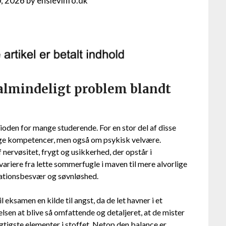
0, 2026
by
enslevinfo.dk
almindeligt problem blandt
oden for mange studerende. For en stor del af disse
ige kompetencer, men også om psykisk velvære.
 nervøsitet, frygt og usikkerhed, der opstår i
riere fra lette sommerfugle i maven til mere alvorlige
ationsbesvær og søvnløshed.
 eksamen en kilde til angst, da de let havner i et
sen at blive så omfattende og detaljeret, at de mister
igtigste elementer i stoffet. Netop den balance er