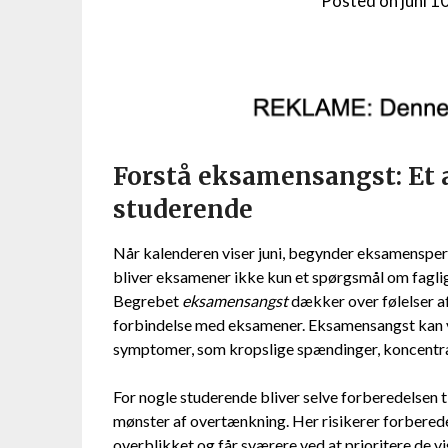
Posted on
juni 1
Forstå eksamensangst: Et 
studerende
Når kalenderen viser juni, begynder eksamensperi
bliver eksamener ikke kun et spørgsmål om fagl
Begrebet
eksamensangst
dækker over følelser af
forbindelse med eksamener. Eksamensangst kan va
symptomer, som kropslige spændinger, koncentr
For nogle studerende bliver selve forberedelsen til
mønster af overtænkning. Her risikerer forberedel
overblikket og får sværere ved at prioritere de v