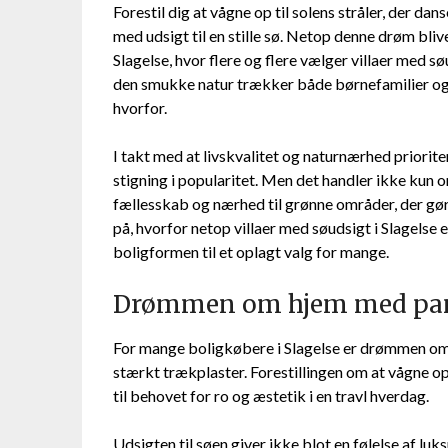
Forestil dig at vågne op til solens stråler, der 
med udsigt til en stille sø. Netop denne drøm blive
Slagelse, hvor flere og flere vælger villaer med 
den smukke natur trækker både børnefamilier og s
hvorfor.
I takt med at livskvalitet og naturnærhed priorit
stigning i popularitet. Men det handler ikke kun o
fællesskab og nærhed til grønne områder, der gør 
på, hvorfor netop villaer med søudsigt i Slagelse 
boligformen til et oplagt valg for mange.
Drømmen om hjem med pa
For mange boligkøbere i Slagelse er drømmen om
stærkt trækplaster. Forestillingen om at vågne op
til behovet for ro og æstetik i en travl hverdag.
Udsigten til søen giver ikke blot en følelse af l