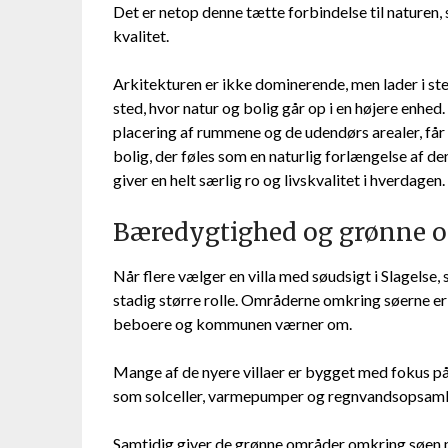
Det er netop denne tætte forbindelse til nature
kvalitet.
Arkitekturen er ikke dominerende, men lader i ste
sted, hvor natur og bolig går op i en højere enhed
placering af rummene og de udendørs arealer, får
bolig, der føles som en naturlig forlængelse af d
giver en helt særlig ro og livskvalitet i hverdagen.
Bæredygtighed og grønne 
Når flere vælger en villa med søudsigt i Slagelse
stadig større rolle. Områderne omkring søerne e
beboere og kommunen værner om.
Mange af de nyere villaer er bygget med fokus på
som solceller, varmepumper og regnvandsopsaml
Samtidig giver de grønne områder omkring søen mul