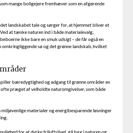
n, som mange boligejere fremhæver som en afgørende
det landskabet tale og sørger for, at hjemmet bliver et
. Ved at tænke naturen ind i både materialevalg,
 beboerne ikke bare en smuk udsigt – de får også en
en omkringliggende sø og det grønne landskab, hvilket
områder
, spiller bæredygtighed og adgang til grønne områder en
r ofte præget af velholdte naturomgivelser, som både
 miljøvenlige materialer og energibesparende løsninger
ing.
ighed for at dyrke friluftslivet, gå ture i naturen og