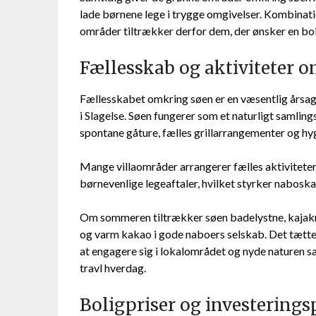
lade børnene lege i trygge omgivelser. Kombinat
områder tiltrækker derfor dem, der ønsker en bol
Fællesskab og aktiviteter 
Fællesskabet omkring søen er en væsentlig årsag ti
i Slagelse. Søen fungerer som et naturligt samlin
spontane gåture, fælles grillarrangementer og 
Mange villaområder arrangerer fælles aktivitete
børnevenlige legeaftaler, hvilket styrker naboska
Om sommeren tiltrækker søen badelystne, kajakr
og varm kakao i gode naboers selskab. Det tætt
at engagere sig i lokalområdet og nyde naturen s
travl hverdag.
Boligpriser og investerings