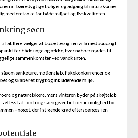
ionen af bæredygtige boliger og adgang til naturskønne
ig med omtanke for både miljøet og livskvaliteten.
omkring søen
l, at flere vælger at bosætte sig i en villa med søudsigt
gspunkt for både unge og ældre, hvor naboer mødes til
hyggelige sammenkomster ved vandkanten.
r såsom sanketure, motionsløb, fiskekonkurrencer og
bet og skaber et trygt og inkluderende miljø.
oere og naturelskere, mens vinteren byder på skøjteløb
e fællesskab omkring søen giver beboerne mulighed for
ammen – noget, der i stigende grad efterspørges i en
potentiale