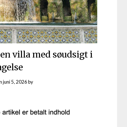
 en villa med søudsigt i
agelse
on
juni 5, 2026
by