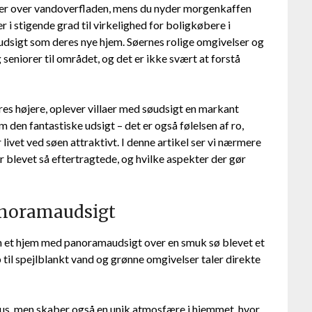
danser over vandoverfladen, mens du nyder morgenkaffen
r i stigende grad til virkelighed for boligkøbere i
søudsigt som deres nye hjem. Søernes rolige omgivelser og
eniorer til området, og det er ikke svært at forstå
eres højere, oplever villaer med søudsigt en markant
m den fantastiske udsigt – det er også følelsen af ro,
livet ved søen attraktivt. I denne artikel ser vi nærmere
er blevet så eftertragtede, og hvilke aspekter der gør
noramaudsigt
 et hjem med panoramaudsigt over en smuk sø blevet et
 til spejlblankt vand og grønne omgivelser taler direkte
uksus, men skaber også en unik atmosfære i hjemmet, hvor