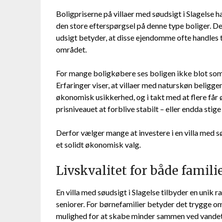
Boligpriserne på villaer med søudsigt i Slagelse ha
den store efterspørgsel på denne type boliger. 
udsigt betyder, at disse ejendomme ofte handles ti
området.
For mange boligkøbere ses boligen ikke blot som 
Erfaringer viser, at villaer med naturskøn beligg
økonomisk usikkerhed, og i takt med at flere får 
prisniveauet at forblive stabilt – eller endda stige
Derfor vælger mange at investere i en villa med sø
et solidt økonomisk valg.
Livskvalitet for både famili
En villa med søudsigt i Slagelse tilbyder en unik 
seniorer. For børnefamilier betyder det trygge om
mulighed for at skabe minder sammen ved vandet