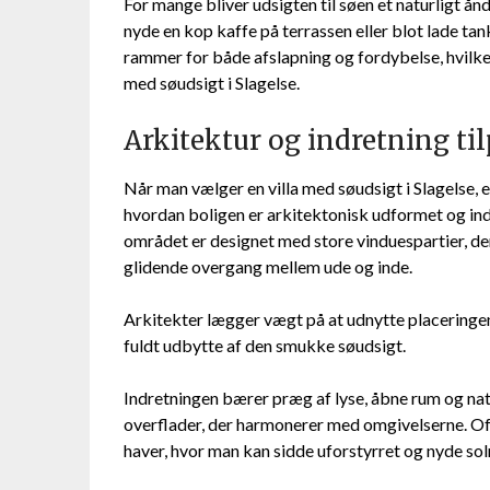
For mange bliver udsigten til søen et naturligt ån
nyde en kop kaffe på terrassen eller blot lade tank
rammer for både afslapning og fordybelse, hvilket 
med søudsigt i Slagelse.
Arkitektur og indretning ti
Når man vælger en villa med søudsigt i Slagelse, er
hvordan boligen er arkitektonisk udformet og ind
området er designet med store vinduespartier, der
glidende overgang mellem ude og inde.
Arkitekter lægger vægt på at udnytte placeringe
fuldt udbytte af den smukke søudsigt.
Indretningen bærer præg af lyse, åbne rum og na
overflader, der harmonerer med omgivelserne. Ofte
haver, hvor man kan sidde uforstyrret og nyde so