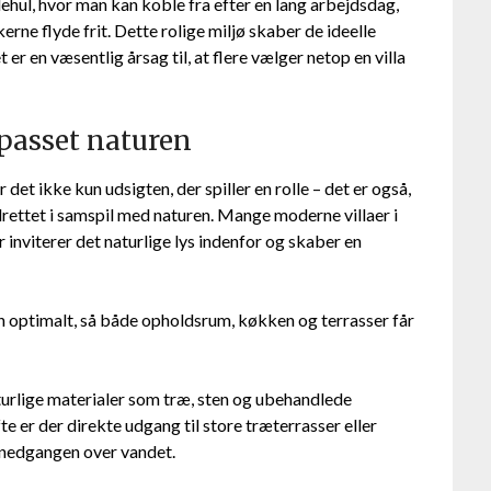
dehul, hvor man kan koble fra efter en lang arbejdsdag,
erne flyde frit. Dette rolige miljø skaber de ideelle
er en væsentlig årsag til, at flere vælger netop en villa
lpasset naturen
 det ikke kun udsigten, der spiller en rolle – det er også,
rettet i samspil med naturen. Mange moderne villaer i
 inviterer det naturlige lys indenfor og skaber en
n optimalt, så både opholdsrum, køkken og terrasser får
turlige materialer som træ, sten og ubehandlede
 er der direkte udgang til store træterrasser eller
lnedgangen over vandet.