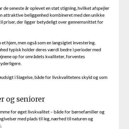
r de seneste år oplevet en støt stigning, hvilket afspejler
Den attraktive beliggenhed kombineret med den unikke
l priser, der ligger betydeligt over gennemsnittet for
et hjem, men også som en langsigtet investering.
enhed typisk holder deres værdi bedre i perioder med
øjnene op for områdets kvaliteter, forventes
 yderligere.
udsigt i Slagelse, både for livskvalitetens skyld og som
er og seniorer
ramme for øget livskvalitet – både for børnefamilier og
givelser med plads til leg, nærhed til naturen og
.