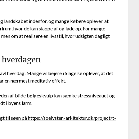
 og landskabet indenfor, og mange købere oplever, at
frirum, hvor de kan slappe af og lade op. For mange
en om at realisere en livsstil, hvor udsigten dagligt
å hverdagen
ravl hverdag. Mange villaejere i Slagelse oplever, at det
har en nærmest meditativ effekt.
lyden af blide bølgeskvulp kan sænke stressniveauet og
dt i byens larm.
gt til søen på https://soelvsten-arkitektur.dk/project/t-