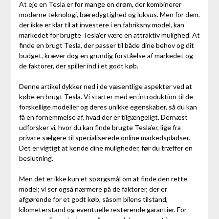
At eje en Tesla er for mange en drøm, der kombinerer
moderne teknologi, bæredygtighed og luksus. Men for dem,
der ikke er klar til at investere i en fabriksny model, kan
markedet for brugte Tesla’er være en attraktiv mulighed. At
finde en brugt Tesla, der passer til både dine behov og dit
budget, kræver dog en grundig forståelse af markedet og
de faktorer, der spiller ind i et godt køb.
Denne artikel dykker ned i de væsentlige aspekter ved at
købe en brugt Tesla. Vi starter med en introduktion til de
forskellige modeller og deres unikke egenskaber, så du kan
få en fornemmelse af, hvad der er tilgængeligt. Dernæst
udforsker vi, hvor du kan finde brugte Tesla’er, lige fra
private sælgere til specialiserede online markedspladser.
Det er vigtigt at kende dine muligheder, før du træffer en
beslutning.
Men det er ikke kun et spørgsmål om at finde den rette
model; vi ser også nærmere på de faktorer, der er
afgørende for et godt køb, såsom bilens tilstand,
kilometerstand og eventuelle resterende garantier. For