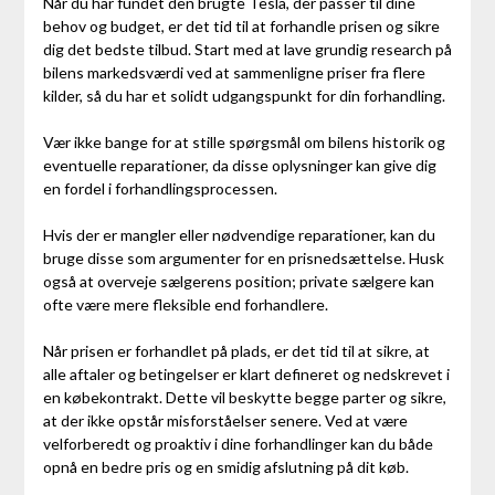
Når du har fundet den brugte Tesla, der passer til dine
behov og budget, er det tid til at forhandle prisen og sikre
dig det bedste tilbud. Start med at lave grundig research på
bilens markedsværdi ved at sammenligne priser fra flere
kilder, så du har et solidt udgangspunkt for din forhandling.
Vær ikke bange for at stille spørgsmål om bilens historik og
eventuelle reparationer, da disse oplysninger kan give dig
en fordel i forhandlingsprocessen.
Hvis der er mangler eller nødvendige reparationer, kan du
bruge disse som argumenter for en prisnedsættelse. Husk
også at overveje sælgerens position; private sælgere kan
ofte være mere fleksible end forhandlere.
Når prisen er forhandlet på plads, er det tid til at sikre, at
alle aftaler og betingelser er klart defineret og nedskrevet i
en købekontrakt. Dette vil beskytte begge parter og sikre,
at der ikke opstår misforståelser senere. Ved at være
velforberedt og proaktiv i dine forhandlinger kan du både
opnå en bedre pris og en smidig afslutning på dit køb.