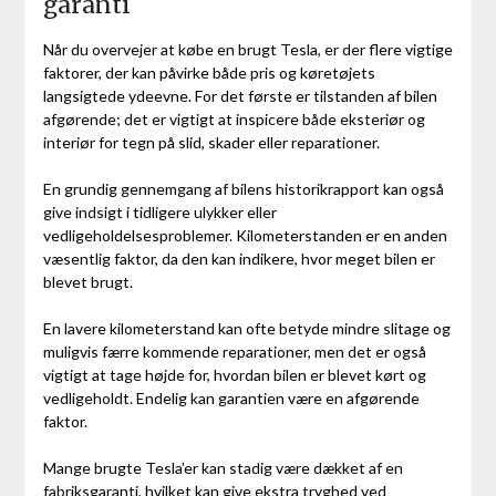
garanti
Når du overvejer at købe en brugt Tesla, er der flere vigtige
faktorer, der kan påvirke både pris og køretøjets
langsigtede ydeevne. For det første er tilstanden af bilen
afgørende; det er vigtigt at inspicere både eksteriør og
interiør for tegn på slid, skader eller reparationer.
En grundig gennemgang af bilens historikrapport kan også
give indsigt i tidligere ulykker eller
vedligeholdelsesproblemer. Kilometerstanden er en anden
væsentlig faktor, da den kan indikere, hvor meget bilen er
blevet brugt.
En lavere kilometerstand kan ofte betyde mindre slitage og
muligvis færre kommende reparationer, men det er også
vigtigt at tage højde for, hvordan bilen er blevet kørt og
vedligeholdt. Endelig kan garantien være en afgørende
faktor.
Mange brugte Tesla’er kan stadig være dækket af en
fabriksgaranti, hvilket kan give ekstra tryghed ved