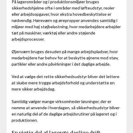
På lagerområder og i produktionsmiljøer bruges
sikkerhedshjelme ofte i områder med løfteudstyr, reoler
eller arbejdsopgaver, hvor ekstra hovedbeskyttelse er
nødvendig. Høreværn og ørepropper anvendes samtidig i
miljøer med høj støjbelastning, hvor medarbejdere arbejder
tæt på maskiner, værktøj eller andre støjende
arbejdsprocesser.
Øjenværn bruges desuden på mange arbejdspladser, hvor
medarbejdere har behov for at beskytte øjnene mod støv,
partikler eller andre påvirkninger i det daglige arbejde.
Ved at vælge det rette sikkerhedsudstyr bliver det lettere
at skabe mere trygge arbejdsforhold og understøtte en
mere sikker arbejdsdag.
Samtidig vælger mange virksomheder løsninger, der er
nemme at anvende i hverdagen, så sikkerhedsudstyr bliver
en naturlig del af de daglige arbejdsrutiner på lageret og i
produktionen.
En vigtig del af lagerets daglige drift